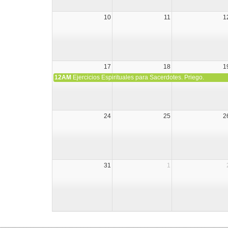
10
11
1
17
18
1
12AM
Ejercicios Espirituales para Sacerdotes. Priego.
24
25
2
31
1