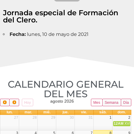
Jornada especial de Formación
del Clero.
Fecha:
lunes, 10 de mayo de 2021
CALENDARIO GENERAL
DEL MES​
agosto 2026
Hoy
Mes
Semana
Día
lun.
mar.
mié.
jue.
vie.
sáb.
dom.
27
28
29
30
31
1
2
12AM
XVIII 
3
4
5
6
7
8
9