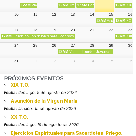
12AM
Viaje Diocesano a Japón.
12AM
Transfiguración del Señor
12AM
Beatos Cruz Laplana, obispo,
12AM
XIX T
10
11
12
13
14
15
16
12AM
Asunción de la V
12AM
XX T.
17
18
19
20
21
22
23
12AM
Ejercicios Espirituales para Sacerdotes. Priego.
12AM
XXI T
24
25
26
27
28
29
30
12AM
Viaje a Lourdes Jóvenes
31
1
2
3
4
5
6
PRÓXIMOS EVENTOS
XIX T.O.
Fecha:
domingo, 9 de agosto de 2026
Asunción de la Virgen María
Fecha:
sábado, 15 de agosto de 2026
XX T.O.
Fecha:
domingo, 16 de agosto de 2026
Ejercicios Espirituales para Sacerdotes. Priego.