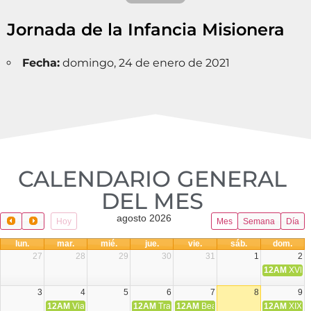
Jornada de la Infancia Misionera
Fecha:
domingo, 24 de enero de 2021
CALENDARIO GENERAL
DEL MES​
agosto 2026
Hoy
Mes
Semana
Día
lun.
mar.
mié.
jue.
vie.
sáb.
dom.
27
28
29
30
31
1
2
12AM
XVIII 
3
4
5
6
7
8
9
12AM
Viaje Diocesano a Japón.
12AM
Transfiguración del Señor
12AM
Beatos Cruz Laplana, obispo,
12AM
XIX T