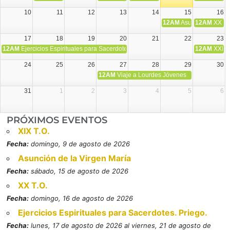
10
11
12
13
14
15
16
12AM
Asunción de la V
12AM
XX T.
17
18
19
20
21
22
23
12AM
Ejercicios Espirituales para Sacerdotes. Priego.
12AM
XXI T
24
25
26
27
28
29
30
12AM
Viaje a Lourdes Jóvenes
31
1
2
3
4
5
6
PRÓXIMOS EVENTOS
XIX T.O.
Fecha:
domingo, 9 de agosto de 2026
Asunción de la Virgen María
Fecha:
sábado, 15 de agosto de 2026
XX T.O.
Fecha:
domingo, 16 de agosto de 2026
Ejercicios Espirituales para Sacerdotes. Priego.
Fecha:
lunes, 17 de agosto de 2026 al viernes, 21 de agosto de