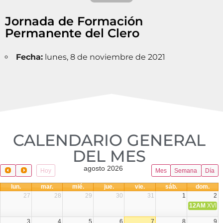
Jornada de Formación
Permanente del Clero
Fecha:
lunes, 8 de noviembre de 2021
CALENDARIO GENERAL
DEL MES​
agosto 2026
Hoy
Mes
Semana
Día
lun.
mar.
mié.
jue.
vie.
sáb.
dom.
27
28
29
30
31
1
2
12AM
XVIII 
3
4
5
6
7
8
9