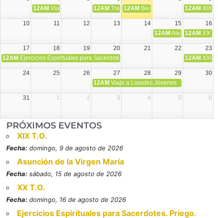
12AM
Viaje Diocesano a Japón.
12AM
Transfiguración del Señor
12AM
Beatos Cruz Laplana, obispo,
12AM
XIX T
10
11
12
13
14
15
16
12AM
Asunción de la V
12AM
XX T.
17
18
19
20
21
22
23
12AM
Ejercicios Espirituales para Sacerdotes. Priego.
12AM
XXI T
24
25
26
27
28
29
30
12AM
Viaje a Lourdes Jóvenes
31
1
2
3
4
5
6
PRÓXIMOS EVENTOS
XIX T.O.
Fecha:
domingo, 9 de agosto de 2026
Asunción de la Virgen María
Fecha:
sábado, 15 de agosto de 2026
XX T.O.
Fecha:
domingo, 16 de agosto de 2026
Ejercicios Espirituales para Sacerdotes. Priego.