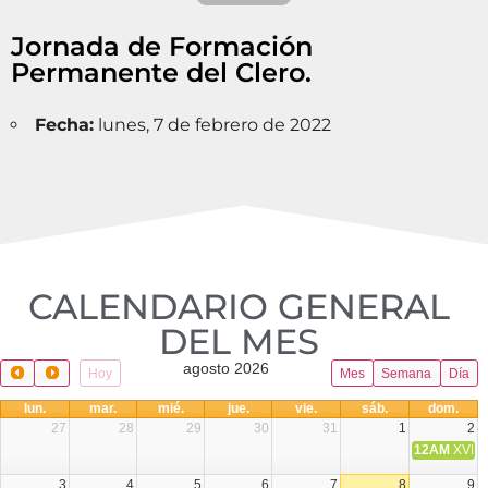
Jornada de Formación
Permanente del Clero.
Fecha:
lunes, 7 de febrero de 2022
CALENDARIO GENERAL
DEL MES​
agosto 2026
Hoy
Mes
Semana
Día
lun.
mar.
mié.
jue.
vie.
sáb.
dom.
27
28
29
30
31
1
2
12AM
XVIII 
3
4
5
6
7
8
9