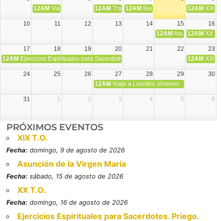
12AM
Viaje Diocesano a Japón.
12AM
Transfiguración del Señor
12AM
Beatos Cruz Laplana, obispo,
12AM
XIX T
10
11
12
13
14
15
16
12AM
Asunción de la V
12AM
XX T.
17
18
19
20
21
22
23
12AM
Ejercicios Espirituales para Sacerdotes. Priego.
12AM
XXI T
24
25
26
27
28
29
30
12AM
Viaje a Lourdes Jóvenes
31
1
2
3
4
5
6
PRÓXIMOS EVENTOS
XIX T.O.
Fecha:
domingo, 9 de agosto de 2026
Asunción de la Virgen María
Fecha:
sábado, 15 de agosto de 2026
XX T.O.
Fecha:
domingo, 16 de agosto de 2026
Ejercicios Espirituales para Sacerdotes. Priego.