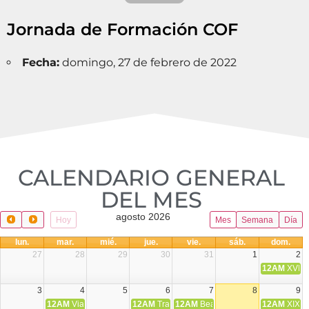
Jornada de Formación COF
Fecha:
domingo, 27 de febrero de 2022
CALENDARIO GENERAL
DEL MES​
agosto 2026
Hoy
Mes
Semana
Día
lun.
mar.
mié.
jue.
vie.
sáb.
dom.
27
28
29
30
31
1
2
12AM
XVIII 
3
4
5
6
7
8
9
12AM
Viaje Diocesano a Japón.
12AM
Transfiguración del Señor
12AM
Beatos Cruz Laplana, obispo,
12AM
XIX T