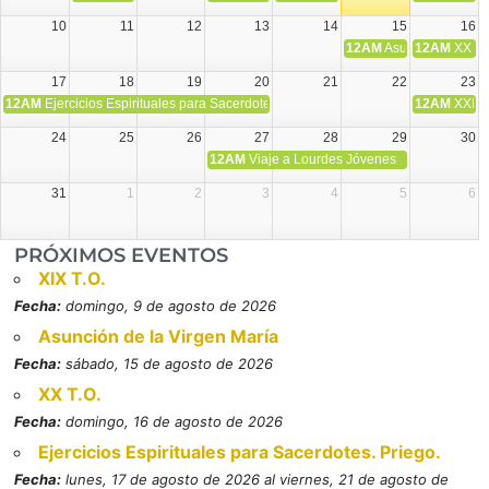
10
11
12
13
14
15
16
12AM
Asunción de la V
12AM
XX T.
17
18
19
20
21
22
23
12AM
Ejercicios Espirituales para Sacerdotes. Priego.
12AM
XXI T
24
25
26
27
28
29
30
12AM
Viaje a Lourdes Jóvenes
31
1
2
3
4
5
6
PRÓXIMOS EVENTOS
XIX T.O.
Fecha:
domingo, 9 de agosto de 2026
Asunción de la Virgen María
Fecha:
sábado, 15 de agosto de 2026
XX T.O.
Fecha:
domingo, 16 de agosto de 2026
Ejercicios Espirituales para Sacerdotes. Priego.
Fecha:
lunes, 17 de agosto de 2026 al viernes, 21 de agosto de