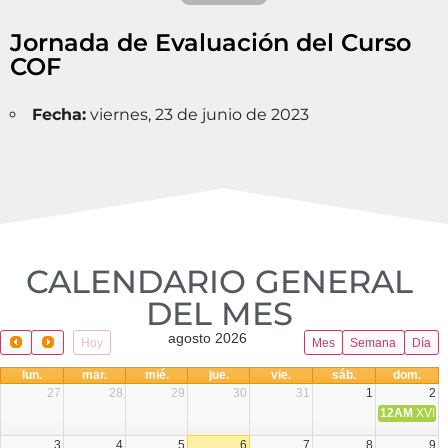
Jornada de Evaluación del Curso
COF
Fecha:
viernes, 23 de junio de 2023
CALENDARIO GENERAL
DEL MES​
agosto 2026
Hoy
Mes
Semana
Día
lun.
mar.
mié.
jue.
vie.
sáb.
dom.
27
28
29
30
31
1
2
12AM
XVIII 
3
4
5
6
7
8
9