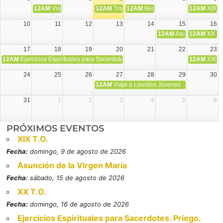
12AM
Viaje Diocesano a Japón.
12AM
Transfiguración del Señor
12AM
Beatos Cruz Laplana, obispo,
12AM
XIX T
10
11
12
13
14
15
16
12AM
Asunción de la V
12AM
XX T.
17
18
19
20
21
22
23
12AM
Ejercicios Espirituales para Sacerdotes. Priego.
12AM
XXI T
24
25
26
27
28
29
30
12AM
Viaje a Lourdes Jóvenes
31
1
2
3
4
5
6
PRÓXIMOS EVENTOS
XIX T.O.
Fecha:
domingo, 9 de agosto de 2026
Asunción de la Virgen María
Fecha:
sábado, 15 de agosto de 2026
XX T.O.
Fecha:
domingo, 16 de agosto de 2026
Ejercicios Espirituales para Sacerdotes. Priego.