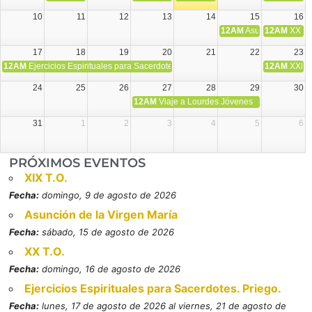
10
11
12
13
14
15
16
12AM
Asunción de la V
12AM
XX T.
17
18
19
20
21
22
23
12AM
Ejercicios Espirituales para Sacerdotes. Priego.
12AM
XXI T
24
25
26
27
28
29
30
12AM
Viaje a Lourdes Jóvenes
31
1
2
3
4
5
6
PRÓXIMOS EVENTOS
XIX T.O.
Fecha:
domingo, 9 de agosto de 2026
Asunción de la Virgen María
Fecha:
sábado, 15 de agosto de 2026
XX T.O.
Fecha:
domingo, 16 de agosto de 2026
Ejercicios Espirituales para Sacerdotes. Priego.
Fecha:
lunes, 17 de agosto de 2026 al viernes, 21 de agosto de