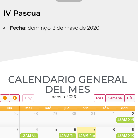
IV Pascua
Fecha:
domingo, 3 de mayo de 2020
CALENDARIO GENERAL
DEL MES​
agosto 2026
Hoy
Mes
Semana
Día
lun.
mar.
mié.
jue.
vie.
sáb.
dom.
27
28
29
30
31
1
2
12AM
XVIII 
3
4
5
6
7
8
9
12AM
Viaje Diocesano a Japón.
12AM
Transfiguración del Señor
12AM
Beatos Cruz Laplana, obispo,
12AM
XIX T