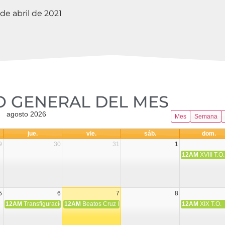
e abril de 2021
 GENERAL DEL MES​
agosto 2026
Mes
Semana
jue.
vie.
sáb.
dom.
9
30
31
1
12AM
XVIII T.O.
5
6
7
8
12AM
Transfiguración del Señor
12AM
Beatos Cruz Laplana, obispo, y Fernando Español, p
12AM
XIX T.O.