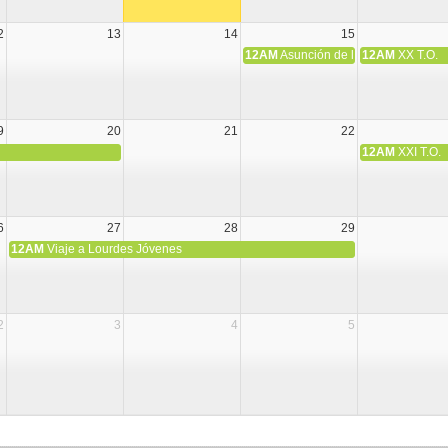
2
13
14
15
12AM
Asunción de la Virgen María
12AM
XX T.O.
9
20
21
22
12AM
XXI T.O.
6
27
28
29
12AM
Viaje a Lourdes Jóvenes
2
3
4
5