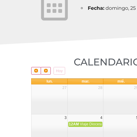
Fecha:
domingo, 25 d
CALENDARIO
Hoy
lun.
mar.
mié.
27
28
2
3
4
12AM
Viaje Diocesano a Japón.