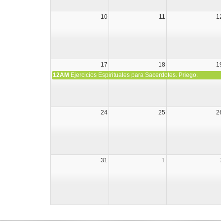
10
11
1
17
18
1
12AM
Ejercicios Espirituales para Sacerdotes. Priego.
24
25
2
31
1