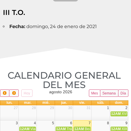
III T.O.
Fecha:
domingo, 24 de enero de 2021
CALENDARIO GENERAL
DEL MES​
agosto 2026
Hoy
Mes
Semana
Día
lun.
mar.
mié.
jue.
vie.
sáb.
dom.
27
28
29
30
31
1
2
12AM
XVIII 
3
4
5
6
7
8
9
12AM
Viaje Diocesano a Japón.
12AM
Transfiguración del Señor
12AM
Beatos Cruz Laplana, obispo,
12AM
XIX T