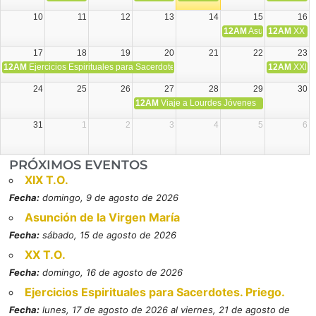
10
11
12
13
14
15
16
12AM
Asunción de la V
12AM
XX T.
17
18
19
20
21
22
23
12AM
Ejercicios Espirituales para Sacerdotes. Priego.
12AM
XXI T
24
25
26
27
28
29
30
12AM
Viaje a Lourdes Jóvenes
31
1
2
3
4
5
6
PRÓXIMOS EVENTOS
XIX T.O.
Fecha:
domingo, 9 de agosto de 2026
Asunción de la Virgen María
Fecha:
sábado, 15 de agosto de 2026
XX T.O.
Fecha:
domingo, 16 de agosto de 2026
Ejercicios Espirituales para Sacerdotes. Priego.
Fecha:
lunes, 17 de agosto de 2026 al viernes, 21 de agosto de