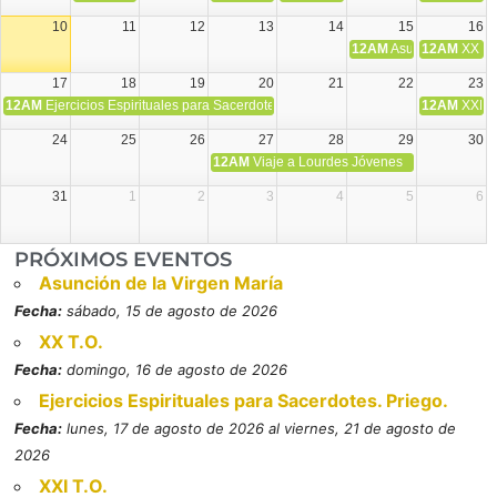
10
11
12
13
14
15
16
12AM
Asunción de la V
12AM
XX T.
17
18
19
20
21
22
23
12AM
Ejercicios Espirituales para Sacerdotes. Priego.
12AM
XXI T
24
25
26
27
28
29
30
12AM
Viaje a Lourdes Jóvenes
31
1
2
3
4
5
6
PRÓXIMOS EVENTOS
Asunción de la Virgen María
Fecha:
sábado, 15 de agosto de 2026
XX T.O.
Fecha:
domingo, 16 de agosto de 2026
Ejercicios Espirituales para Sacerdotes. Priego.
Fecha:
lunes, 17 de agosto de 2026 al viernes, 21 de agosto de
2026
XXI T.O.