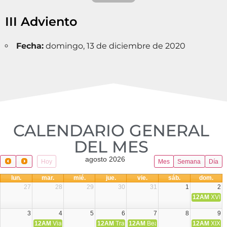
III Adviento
Fecha:
domingo, 13 de diciembre de 2020
CALENDARIO GENERAL
DEL MES​
agosto 2026
Hoy
Mes
Semana
Día
lun.
mar.
mié.
jue.
vie.
sáb.
dom.
27
28
29
30
31
1
2
12AM
XVIII 
3
4
5
6
7
8
9
12AM
Viaje Diocesano a Japón.
12AM
Transfiguración del Señor
12AM
Beatos Cruz Laplana, obispo,
12AM
XIX T