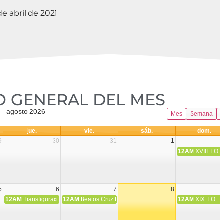
e abril de 2021
 GENERAL DEL MES​
agosto 2026
Mes
Semana
jue.
vie.
sáb.
dom.
9
30
31
1
12AM
XVIII T.O.
5
6
7
8
12AM
Transfiguración del Señor
12AM
Beatos Cruz Laplana, obispo, y Fernando Español, p
12AM
XIX T.O.