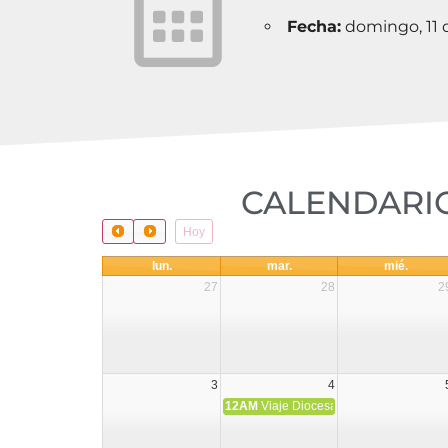
Fecha:
domingo, 11 d
CALENDARIO
Hoy
lun.
mar.
mié.
27
28
2
3
4
12AM
Viaje Diocesano a Japón.