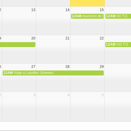
2
13
14
15
12AM
Asunción de la Virgen María
12AM
XX T.O.
9
20
21
22
12AM
XXI T.O.
6
27
28
29
12AM
Viaje a Lourdes Jóvenes
2
3
4
5