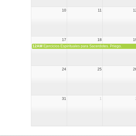
10
11
1
17
18
1
12AM
Ejercicios Espirituales para Sacerdotes. Priego.
24
25
2
31
1