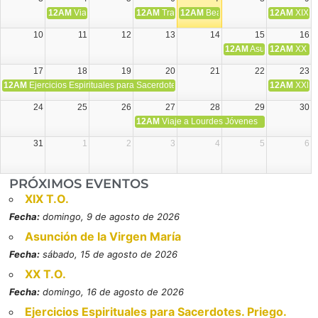
12AM
Viaje Diocesano a Japón.
12AM
Transfiguración del Señor
12AM
Beatos Cruz Laplana, obispo,
12AM
XIX T
10
11
12
13
14
15
16
12AM
Asunción de la V
12AM
XX T.
17
18
19
20
21
22
23
12AM
Ejercicios Espirituales para Sacerdotes. Priego.
12AM
XXI T
24
25
26
27
28
29
30
12AM
Viaje a Lourdes Jóvenes
31
1
2
3
4
5
6
PRÓXIMOS EVENTOS
XIX T.O.
Fecha:
domingo, 9 de agosto de 2026
Asunción de la Virgen María
Fecha:
sábado, 15 de agosto de 2026
XX T.O.
Fecha:
domingo, 16 de agosto de 2026
Ejercicios Espirituales para Sacerdotes. Priego.