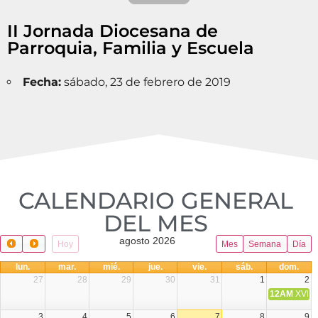
II Jornada Diocesana de
Parroquia, Familia y Escuela
Fecha:
sábado, 23 de febrero de 2019
CALENDARIO GENERAL
DEL MES​
agosto 2026
Hoy
Mes
Semana
Día
lun.
mar.
mié.
jue.
vie.
sáb.
dom.
27
28
29
30
31
1
2
12AM
XVIII 
3
4
5
6
7
8
9