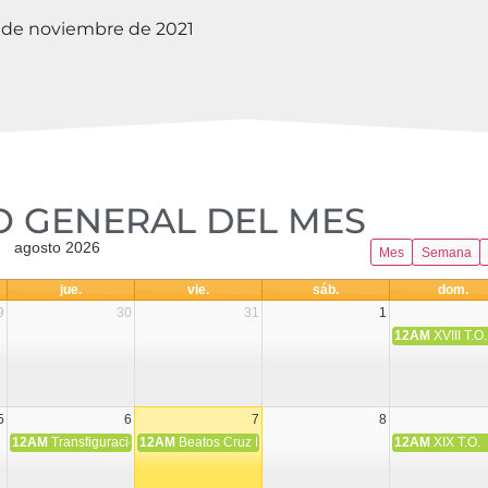
de noviembre de 2021
 GENERAL DEL MES​
agosto 2026
Mes
Semana
jue.
vie.
sáb.
dom.
9
30
31
1
12AM
XVIII T.O.
5
6
7
8
12AM
Transfiguración del Señor
12AM
Beatos Cruz Laplana, obispo, y Fernando Español, p
12AM
XIX T.O.