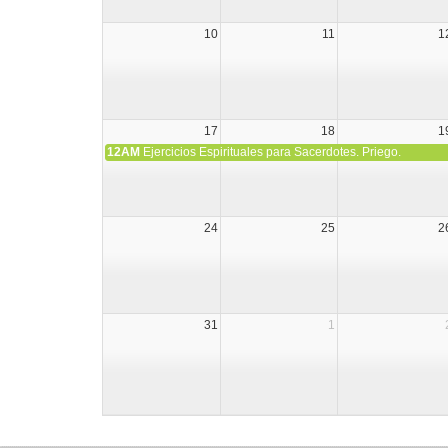
10
11
1
17
18
1
12AM
Ejercicios Espirituales para Sacerdotes. Priego.
24
25
2
31
1