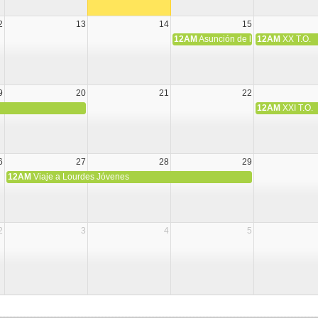
2
13
14
15
12AM
Asunción de la Virgen María
12AM
XX T.O.
9
20
21
22
12AM
XXI T.O.
6
27
28
29
12AM
Viaje a Lourdes Jóvenes
2
3
4
5