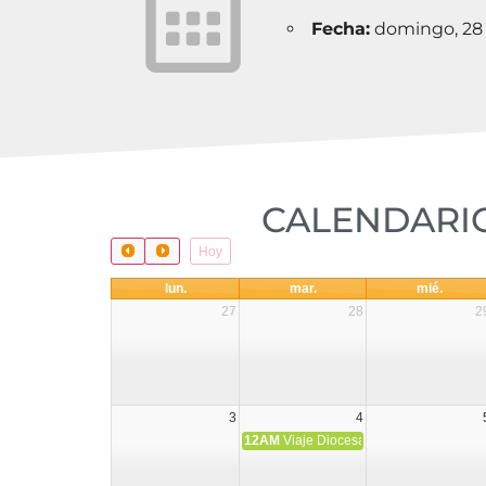
Fecha:
domingo, 28 
CALENDARIO
Hoy
lun.
mar.
mié.
27
28
2
3
4
12AM
Viaje Diocesano a Japón.