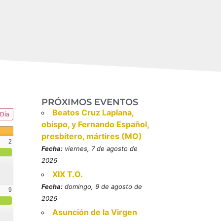
PRÓXIMOS EVENTOS
Beatos Cruz Laplana,
Día
obispo, y Fernando Español,
presbítero, mártires (MO)
2
Fecha:
viernes, 7 de agosto de
2026
XIX T.O.
Fecha:
domingo, 9 de agosto de
9
2026
resbítero, mártires (MO)
Asunción de la Virgen