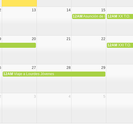
2
13
14
15
12AM
Asunción de la Virgen María
12AM
XX T.O.
9
20
21
22
12AM
XXI T.O.
6
27
28
29
12AM
Viaje a Lourdes Jóvenes
2
3
4
5