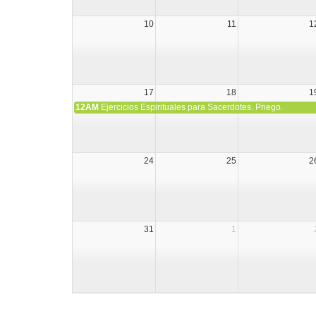
10
11
1
17
18
1
12AM
Ejercicios Espirituales para Sacerdotes. Priego.
24
25
2
31
1