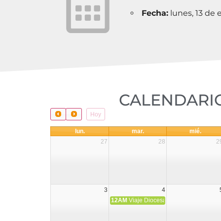
Fecha:
lunes, 13 de
CALENDARIO
Hoy
lun.
mar.
mié.
27
28
2
3
4
12AM
Viaje Diocesano a Japón.