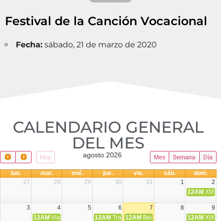
Festival de la Canción Vocacional
Fecha:
sábado, 21 de marzo de 2020
CALENDARIO GENERAL
DEL MES​
agosto 2026
Hoy
Mes
Semana
Día
lun.
mar.
mié.
jue.
vie.
sáb.
dom.
27
28
29
30
31
1
2
12AM
XVIII 
3
4
5
6
7
8
9
12AM
Viaje Diocesano a Japón.
12AM
Transfiguración del Señor
12AM
Beatos Cruz Laplana, obispo,
12AM
XIX T