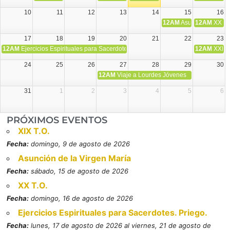
10
11
12
13
14
15
16
12AM
Asunción de la V
12AM
XX T.
17
18
19
20
21
22
23
12AM
Ejercicios Espirituales para Sacerdotes. Priego.
12AM
XXI T
24
25
26
27
28
29
30
12AM
Viaje a Lourdes Jóvenes
31
1
2
3
4
5
6
PRÓXIMOS EVENTOS
XIX T.O.
Fecha:
domingo, 9 de agosto de 2026
Asunción de la Virgen María
Fecha:
sábado, 15 de agosto de 2026
XX T.O.
Fecha:
domingo, 16 de agosto de 2026
Ejercicios Espirituales para Sacerdotes. Priego.
Fecha:
lunes, 17 de agosto de 2026 al viernes, 21 de agosto de