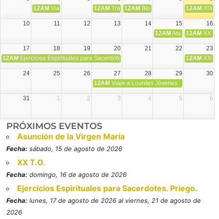
12AM
Viaje Diocesano a Japón.
12AM
Transfiguración del Señor
12AM
Beatos Cruz Laplana, obispo,
12AM
XIX T
10
11
12
13
14
15
16
12AM
Asunción de la V
12AM
XX T.
17
18
19
20
21
22
23
12AM
Ejercicios Espirituales para Sacerdotes. Priego.
12AM
XXI T
24
25
26
27
28
29
30
12AM
Viaje a Lourdes Jóvenes
31
1
2
3
4
5
6
PRÓXIMOS EVENTOS
Asunción de la Virgen María
Fecha:
sábado, 15 de agosto de 2026
XX T.O.
Fecha:
domingo, 16 de agosto de 2026
Ejercicios Espirituales para Sacerdotes. Priego.
Fecha:
lunes, 17 de agosto de 2026 al viernes, 21 de agosto de
2026