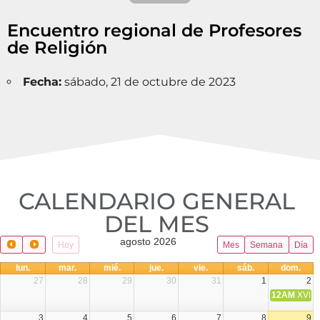
Encuentro regional de Profesores
de Religión
Fecha:
sábado, 21 de octubre de 2023
CALENDARIO GENERAL
DEL MES​
agosto 2026
Hoy
Mes
Semana
Día
lun.
mar.
mié.
jue.
vie.
sáb.
dom.
27
28
29
30
31
1
2
12AM
XVIII 
3
4
5
6
7
8
9