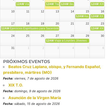
12AM
Viaje Diocesano a Japón.
12AM
Transfiguración del Señor
12AM
Beatos Cruz Laplana, obispo,
12AM
XIX T
10
11
12
13
14
15
16
12AM
Asunción de la V
12AM
XX T.
17
18
19
20
21
22
23
12AM
Ejercicios Espirituales para Sacerdotes. Priego.
12AM
XXI T
24
25
26
27
28
29
30
12AM
Viaje a Lourdes Jóvenes
31
1
2
3
4
5
6
PRÓXIMOS EVENTOS
Beatos Cruz Laplana, obispo, y Fernando Español,
presbítero, mártires (MO)
Fecha:
viernes, 7 de agosto de 2026
XIX T.O.
Fecha:
domingo, 9 de agosto de 2026
Asunción de la Virgen María
Fecha:
sábado, 15 de agosto de 2026