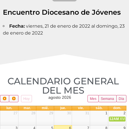
Encuentro Diocesano de Jóvenes
Fecha:
viernes, 21 de enero de 2022 al domingo, 23
de enero de 2022
CALENDARIO GENERAL
DEL MES​
agosto 2026
Hoy
Mes
Semana
Día
lun.
mar.
mié.
jue.
vie.
sáb.
dom.
27
28
29
30
31
1
2
12AM
XVIII 
3
4
5
6
7
8
9