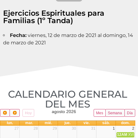
Ejercicios Espirituales para
Familias (1º Tanda)
Fecha:
viernes, 12 de marzo de 2021 al domingo, 14
de marzo de 2021
CALENDARIO GENERAL
DEL MES​
agosto 2026
Hoy
Mes
Semana
Día
lun.
mar.
mié.
jue.
vie.
sáb.
dom.
27
28
29
30
31
1
2
12AM
XVIII 