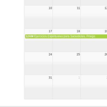
10
11
1
17
18
1
12AM
Ejercicios Espirituales para Sacerdotes. Priego.
24
25
2
31
1