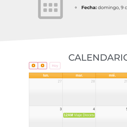
Fecha:
domingo, 9 d
CALENDARIO
Hoy
lun.
mar.
mié.
27
28
2
3
4
12AM
Viaje Diocesano a Japón.