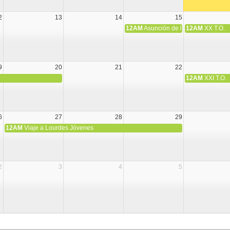
2
13
14
15
12AM
Asunción de la Virgen María
12AM
XX T.O.
9
20
21
22
12AM
XXI T.O.
6
27
28
29
12AM
Viaje a Lourdes Jóvenes
2
3
4
5