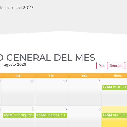
e abril de 2023
 GENERAL DEL MES​
agosto 2026
Mes
Semana
jue.
vie.
sáb.
dom.
9
30
31
1
12AM
XVIII T.O.
5
6
7
8
12AM
Transfiguración del Señor
12AM
Beatos Cruz Laplana, obispo, y Fernando Español, p
12AM
XIX T.O.