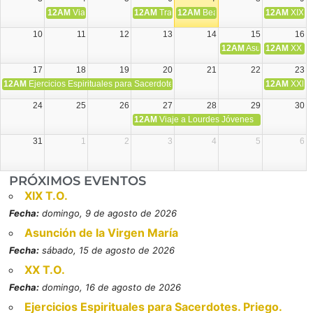
12AM
Viaje Diocesano a Japón.
12AM
Transfiguración del Señor
12AM
Beatos Cruz Laplana, obispo,
12AM
XIX T
10
11
12
13
14
15
16
12AM
Asunción de la V
12AM
XX T.
17
18
19
20
21
22
23
12AM
Ejercicios Espirituales para Sacerdotes. Priego.
12AM
XXI T
24
25
26
27
28
29
30
12AM
Viaje a Lourdes Jóvenes
31
1
2
3
4
5
6
PRÓXIMOS EVENTOS
XIX T.O.
Fecha:
domingo, 9 de agosto de 2026
Asunción de la Virgen María
Fecha:
sábado, 15 de agosto de 2026
XX T.O.
Fecha:
domingo, 16 de agosto de 2026
Ejercicios Espirituales para Sacerdotes. Priego.