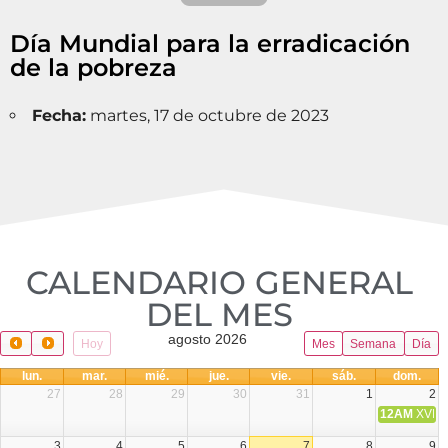
Día Mundial para la erradicación
de la pobreza
Fecha:
martes, 17 de octubre de 2023
CALENDARIO GENERAL
DEL MES​
agosto 2026
Hoy
Mes
Semana
Día
lun.
mar.
mié.
jue.
vie.
sáb.
dom.
27
28
29
30
31
1
2
12AM
XVIII 
3
4
5
6
7
8
9