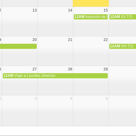
2
13
14
15
12AM
Asunción de la Virgen María
12AM
XX T.O.
9
20
21
22
12AM
XXI T.O.
6
27
28
29
12AM
Viaje a Lourdes Jóvenes
2
3
4
5