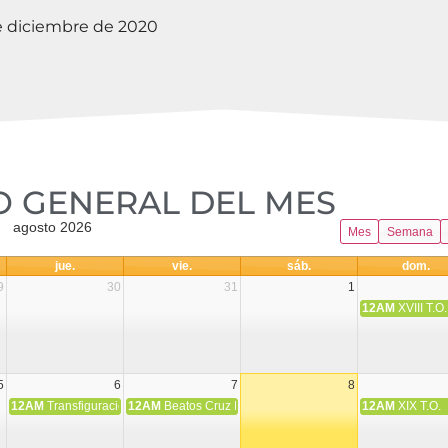
de diciembre de 2020
 GENERAL DEL MES​
agosto 2026
Mes
Semana
jue.
vie.
sáb.
dom.
9
30
31
1
12AM
XVIII T.O.
5
6
7
8
12AM
Transfiguración del Señor
12AM
Beatos Cruz Laplana, obispo, y Fernando Español, p
12AM
XIX T.O.