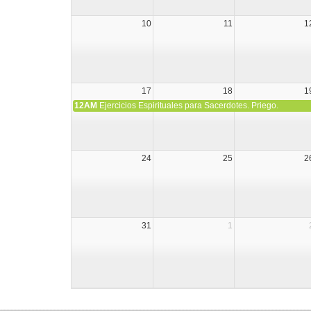
10
11
1
17
18
1
12AM
Ejercicios Espirituales para Sacerdotes. Priego.
24
25
2
31
1