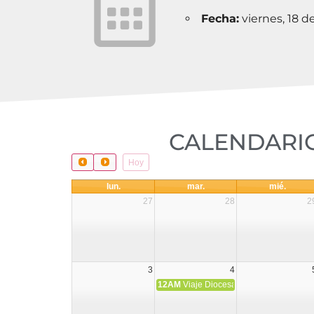
Fecha:
viernes, 18 
CALENDARIO
Hoy
lun.
mar.
mié.
27
28
2
3
4
12AM
Viaje Diocesano a Japón.