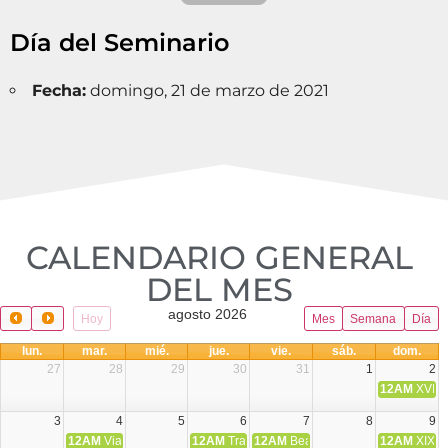
Día del Seminario
Fecha:
domingo, 21 de marzo de 2021
CALENDARIO GENERAL
DEL MES​
agosto 2026
Hoy
Mes
Semana
Día
lun.
mar.
mié.
jue.
vie.
sáb.
dom.
27
28
29
30
31
1
2
12AM
XVIII 
3
4
5
6
7
8
9
12AM
Viaje Diocesano a Japón.
12AM
Transfiguración del Señor
12AM
Beatos Cruz Laplana, obispo,
12AM
XIX T