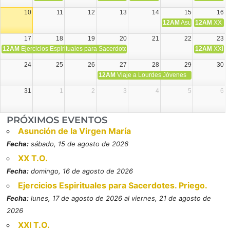
10
11
12
13
14
15
16
12AM
Asunción de la V
12AM
XX T.
17
18
19
20
21
22
23
12AM
Ejercicios Espirituales para Sacerdotes. Priego.
12AM
XXI T
24
25
26
27
28
29
30
12AM
Viaje a Lourdes Jóvenes
31
1
2
3
4
5
6
PRÓXIMOS EVENTOS
Asunción de la Virgen María
Fecha:
sábado, 15 de agosto de 2026
XX T.O.
Fecha:
domingo, 16 de agosto de 2026
Ejercicios Espirituales para Sacerdotes. Priego.
Fecha:
lunes, 17 de agosto de 2026 al viernes, 21 de agosto de
2026
XXI T.O.