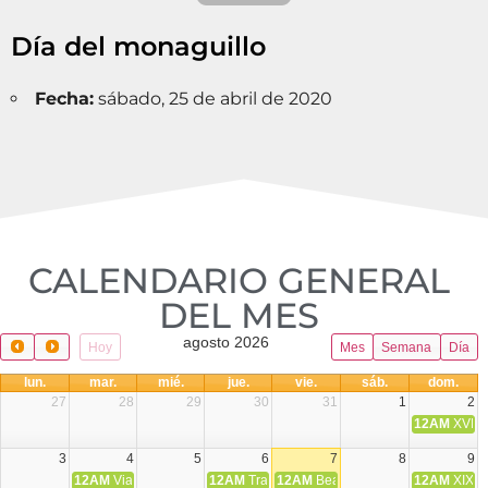
Día del monaguillo
Fecha:
sábado, 25 de abril de 2020
CALENDARIO GENERAL
DEL MES​
agosto 2026
Hoy
Mes
Semana
Día
lun.
mar.
mié.
jue.
vie.
sáb.
dom.
27
28
29
30
31
1
2
12AM
XVIII 
3
4
5
6
7
8
9
12AM
Viaje Diocesano a Japón.
12AM
Transfiguración del Señor
12AM
Beatos Cruz Laplana, obispo,
12AM
XIX T