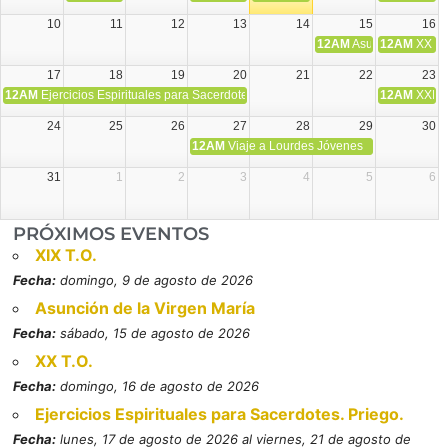
10
11
12
13
14
15
16
12AM
Asunción de la V
12AM
XX T.
17
18
19
20
21
22
23
12AM
Ejercicios Espirituales para Sacerdotes. Priego.
12AM
XXI T
24
25
26
27
28
29
30
12AM
Viaje a Lourdes Jóvenes
31
1
2
3
4
5
6
PRÓXIMOS EVENTOS
XIX T.O.
Fecha:
domingo, 9 de agosto de 2026
Asunción de la Virgen María
Fecha:
sábado, 15 de agosto de 2026
XX T.O.
Fecha:
domingo, 16 de agosto de 2026
Ejercicios Espirituales para Sacerdotes. Priego.
Fecha:
lunes, 17 de agosto de 2026 al viernes, 21 de agosto de