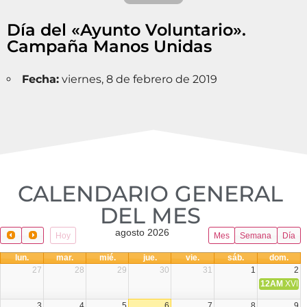
Día del «Ayunto Voluntario».
Campaña Manos Unidas
Fecha:
viernes, 8 de febrero de 2019
CALENDARIO GENERAL
DEL MES​
agosto 2026
Hoy
Mes
Semana
Día
lun.
mar.
mié.
jue.
vie.
sáb.
dom.
27
28
29
30
31
1
2
12AM
XVIII 
3
4
5
6
7
8
9