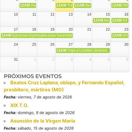
12AM
Viaje Diocesano a Japón.
12AM
Transfiguración del Señor
12AM
Beatos Cruz Laplana, obispo,
12AM
XIX T
10
11
12
13
14
15
16
12AM
Asunción de la V
12AM
XX T.
17
18
19
20
21
22
23
12AM
Ejercicios Espirituales para Sacerdotes. Priego.
12AM
XXI T
24
25
26
27
28
29
30
12AM
Viaje a Lourdes Jóvenes
31
1
2
3
4
5
6
PRÓXIMOS EVENTOS
Beatos Cruz Laplana, obispo, y Fernando Español,
presbítero, mártires (MO)
Fecha:
viernes, 7 de agosto de 2026
XIX T.O.
Fecha:
domingo, 9 de agosto de 2026
Asunción de la Virgen María
Fecha:
sábado, 15 de agosto de 2026