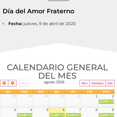
Día del Amor Fraterno
Fecha:
jueves, 9 de abril de 2020
CALENDARIO GENERAL
DEL MES​
agosto 2026
Hoy
Mes
Semana
Día
lun.
mar.
mié.
jue.
vie.
sáb.
dom.
27
28
29
30
31
1
2
12AM
XVIII 
3
4
5
6
7
8
9
12AM
Viaje Diocesano a Japón.
12AM
Transfiguración del Señor
12AM
Beatos Cruz Laplana, obispo,
12AM
XIX T