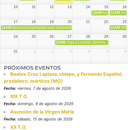
10
11
12
13
14
15
16
12AM
Asunción de la V
12AM
XX T.
17
18
19
20
21
22
23
12AM
Ejercicios Espirituales para Sacerdotes. Priego.
12AM
XXI T
24
25
26
27
28
29
30
12AM
Viaje a Lourdes Jóvenes
31
1
2
3
4
5
6
PRÓXIMOS EVENTOS
Beatos Cruz Laplana, obispo, y Fernando Español,
presbítero, mártires (MO)
Fecha:
viernes, 7 de agosto de 2026
XIX T.O.
Fecha:
domingo, 9 de agosto de 2026
Asunción de la Virgen María
Fecha:
sábado, 15 de agosto de 2026
XX T.O.