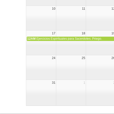
10
11
1
17
18
1
12AM
Ejercicios Espirituales para Sacerdotes. Priego.
24
25
2
31
1