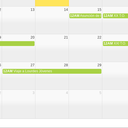
2
13
14
15
12AM
Asunción de la Virgen María
12AM
XX T.O.
9
20
21
22
12AM
XXI T.O.
6
27
28
29
12AM
Viaje a Lourdes Jóvenes
2
3
4
5