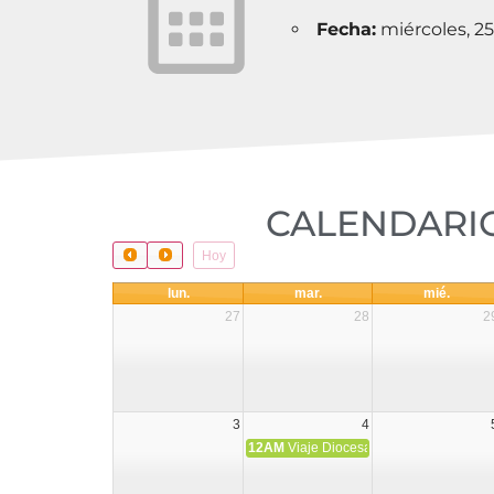
Fecha:
miércoles, 2
CALENDARIO
Hoy
lun.
mar.
mié.
27
28
2
3
4
12AM
Viaje Diocesano a Japón.