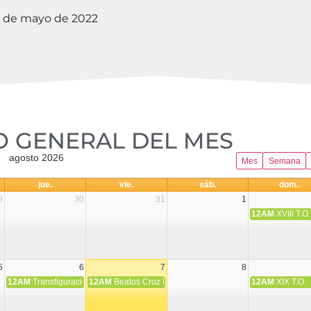
5 de mayo de 2022
 GENERAL DEL MES​
agosto 2026
Mes
Semana
jue.
vie.
sáb.
dom.
9
30
31
1
12AM
XVIII T.O.
5
6
7
8
12AM
Transfiguración del Señor
12AM
Beatos Cruz Laplana, obispo, y Fernando Español, p
12AM
XIX T.O.