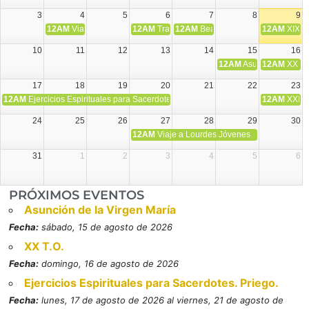
3
4
5
6
7
8
9
12AM
Viaje Diocesano a Japón.
12AM
Transfiguración del Señor
12AM
Beatos Cruz Laplana, obispo,
12AM
XIX T
10
11
12
13
14
15
16
12AM
Asunción de la V
12AM
XX T.
17
18
19
20
21
22
23
12AM
Ejercicios Espirituales para Sacerdotes. Priego.
12AM
XXI T
24
25
26
27
28
29
30
12AM
Viaje a Lourdes Jóvenes
31
1
2
3
4
5
6
PRÓXIMOS EVENTOS
Asunción de la Virgen María
Fecha:
sábado, 15 de agosto de 2026
XX T.O.
Fecha:
domingo, 16 de agosto de 2026
Ejercicios Espirituales para Sacerdotes. Priego.
Fecha:
lunes, 17 de agosto de 2026 al viernes, 21 de agosto de