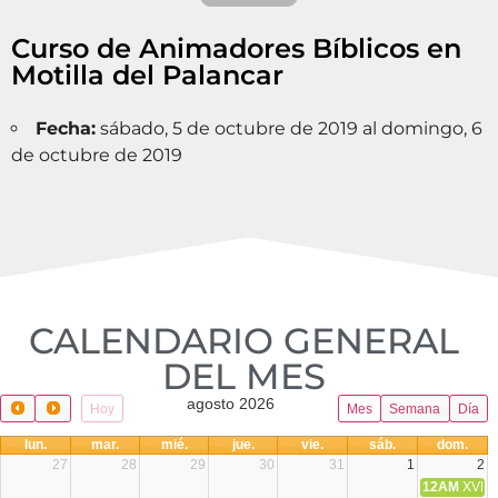
Curso de Animadores Bíblicos en
Motilla del Palancar
Fecha:
sábado, 5 de octubre de 2019 al domingo, 6
de octubre de 2019
CALENDARIO GENERAL
DEL MES​
agosto 2026
Hoy
Mes
Semana
Día
lun.
mar.
mié.
jue.
vie.
sáb.
dom.
27
28
29
30
31
1
2
12AM
XVIII 