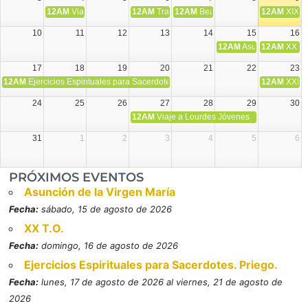
12AM
Viaje Diocesano a Japón.
12AM
Transfiguración del Señor
12AM
Beatos Cruz Laplana, obispo,
12AM
XIX T
10
11
12
13
14
15
16
12AM
Asunción de la V
12AM
XX T.
17
18
19
20
21
22
23
12AM
Ejercicios Espirituales para Sacerdotes. Priego.
12AM
XXI T
24
25
26
27
28
29
30
12AM
Viaje a Lourdes Jóvenes
31
1
2
3
4
5
6
PRÓXIMOS EVENTOS
Asunción de la Virgen María
Fecha:
sábado, 15 de agosto de 2026
XX T.O.
Fecha:
domingo, 16 de agosto de 2026
Ejercicios Espirituales para Sacerdotes. Priego.
Fecha:
lunes, 17 de agosto de 2026 al viernes, 21 de agosto de
2026