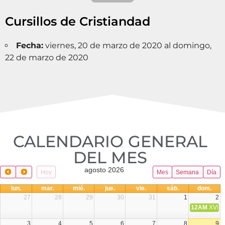
Cursillos de Cristiandad
Fecha:
viernes, 20 de marzo de 2020 al domingo,
22 de marzo de 2020
CALENDARIO GENERAL
DEL MES​
agosto 2026
Hoy
Mes
Semana
Día
lun.
mar.
mié.
jue.
vie.
sáb.
dom.
27
28
29
30
31
1
2
12AM
XVIII 
3
4
5
6
7
8
9