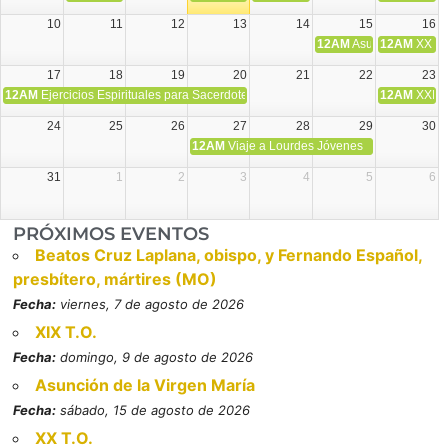
10
11
12
13
14
15
16
12AM
Asunción de la V
12AM
XX T.
17
18
19
20
21
22
23
12AM
Ejercicios Espirituales para Sacerdotes. Priego.
12AM
XXI T
24
25
26
27
28
29
30
12AM
Viaje a Lourdes Jóvenes
31
1
2
3
4
5
6
PRÓXIMOS EVENTOS
Beatos Cruz Laplana, obispo, y Fernando Español,
presbítero, mártires (MO)
Fecha:
viernes, 7 de agosto de 2026
XIX T.O.
Fecha:
domingo, 9 de agosto de 2026
Asunción de la Virgen María
Fecha:
sábado, 15 de agosto de 2026
XX T.O.