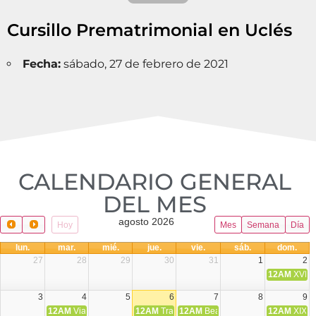
Cursillo Prematrimonial en Uclés
Fecha:
sábado, 27 de febrero de 2021
CALENDARIO GENERAL
DEL MES​
agosto 2026
Hoy
Mes
Semana
Día
lun.
mar.
mié.
jue.
vie.
sáb.
dom.
27
28
29
30
31
1
2
12AM
XVIII 
3
4
5
6
7
8
9
12AM
Viaje Diocesano a Japón.
12AM
Transfiguración del Señor
12AM
Beatos Cruz Laplana, obispo,
12AM
XIX T