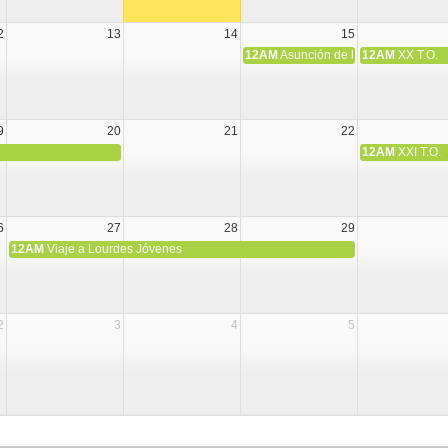
2
13
14
15
12AM
Asunción de la Virgen María
12AM
XX T.O.
9
20
21
22
12AM
XXI T.O.
6
27
28
29
12AM
Viaje a Lourdes Jóvenes
2
3
4
5