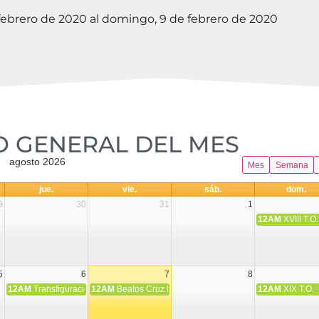
febrero de 2020 al domingo, 9 de febrero de 2020
 GENERAL DEL MES​
agosto 2026
Mes
Semana
jue.
vie.
sáb.
dom.
9
30
31
1
12AM
XVIII T.O.
5
6
7
8
12AM
Transfiguración del Señor
12AM
Beatos Cruz Laplana, obispo, y Fernando Español, p
12AM
XIX T.O.