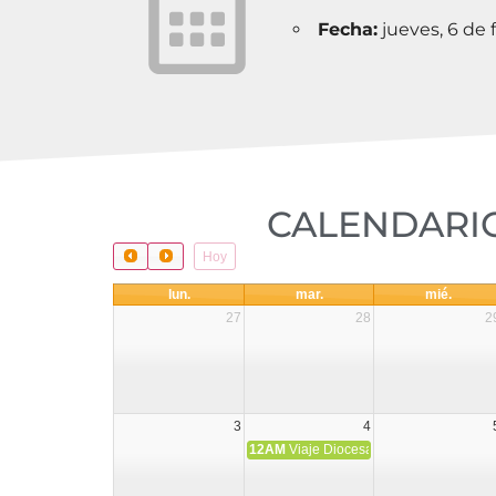
Fecha:
jueves, 6 de 
CALENDARIO
Hoy
lun.
mar.
mié.
27
28
2
3
4
12AM
Viaje Diocesano a Japón.