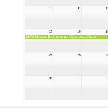
10
11
1
17
18
1
12AM
Ejercicios Espirituales para Sacerdotes. Priego.
24
25
2
31
1