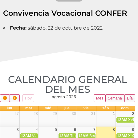
Convivencia Vocacional CONFER
Fecha:
sábado, 22 de octubre de 2022
CALENDARIO GENERAL
DEL MES​
agosto 2026
Hoy
Mes
Semana
Día
lun.
mar.
mié.
jue.
vie.
sáb.
dom.
27
28
29
30
31
1
2
12AM
XVIII 
3
4
5
6
7
8
9
12AM
Viaje Diocesano a Japón.
12AM
Transfiguración del Señor
12AM
Beatos Cruz Laplana, obispo,
12AM
XIX T