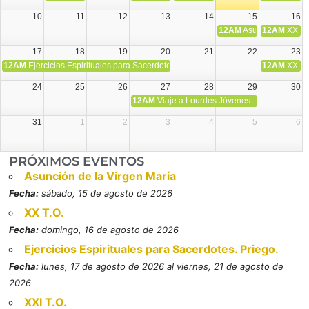
10
11
12
13
14
15
16
12AM
Asunción de la V
12AM
XX T.
17
18
19
20
21
22
23
12AM
Ejercicios Espirituales para Sacerdotes. Priego.
12AM
XXI T
24
25
26
27
28
29
30
12AM
Viaje a Lourdes Jóvenes
31
1
2
3
4
5
6
PRÓXIMOS EVENTOS
Asunción de la Virgen María
Fecha:
sábado, 15 de agosto de 2026
XX T.O.
Fecha:
domingo, 16 de agosto de 2026
Ejercicios Espirituales para Sacerdotes. Priego.
Fecha:
lunes, 17 de agosto de 2026 al viernes, 21 de agosto de
2026
XXI T.O.