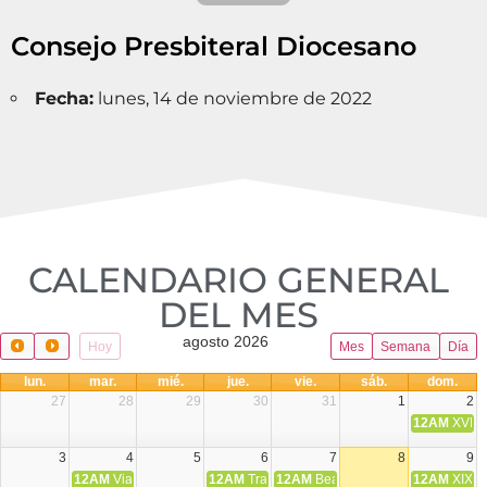
Consejo Presbiteral Diocesano
Fecha:
lunes, 14 de noviembre de 2022
CALENDARIO GENERAL
DEL MES​
agosto 2026
Hoy
Mes
Semana
Día
lun.
mar.
mié.
jue.
vie.
sáb.
dom.
27
28
29
30
31
1
2
12AM
XVIII 
3
4
5
6
7
8
9
12AM
Viaje Diocesano a Japón.
12AM
Transfiguración del Señor
12AM
Beatos Cruz Laplana, obispo,
12AM
XIX T