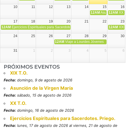
10
11
12
13
14
15
16
12AM
Asunción de la V
12AM
XX T.
17
18
19
20
21
22
23
12AM
Ejercicios Espirituales para Sacerdotes. Priego.
12AM
XXI T
24
25
26
27
28
29
30
12AM
Viaje a Lourdes Jóvenes
31
1
2
3
4
5
6
PRÓXIMOS EVENTOS
XIX T.O.
Fecha:
domingo, 9 de agosto de 2026
Asunción de la Virgen María
Fecha:
sábado, 15 de agosto de 2026
XX T.O.
Fecha:
domingo, 16 de agosto de 2026
Ejercicios Espirituales para Sacerdotes. Priego.
Fecha:
lunes, 17 de agosto de 2026 al viernes, 21 de agosto de