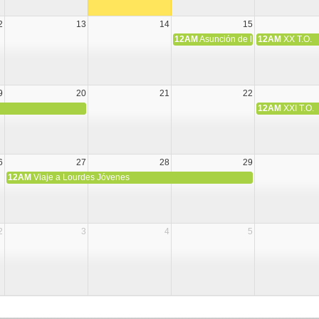
2
13
14
15
12AM
Asunción de la Virgen María
12AM
XX T.O.
9
20
21
22
12AM
XXI T.O.
6
27
28
29
12AM
Viaje a Lourdes Jóvenes
2
3
4
5