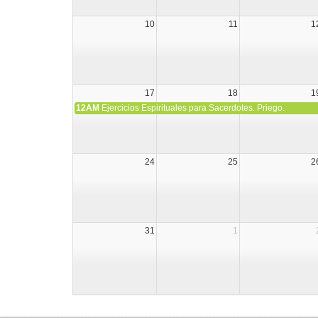
10
11
1
17
18
1
12AM
Ejercicios Espirituales para Sacerdotes. Priego.
24
25
2
31
1