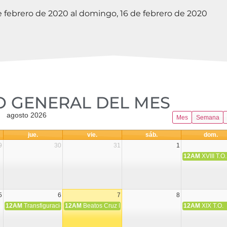
e febrero de 2020 al domingo, 16 de febrero de 2020
 GENERAL DEL MES​
agosto 2026
Mes
Semana
jue.
vie.
sáb.
dom.
9
30
31
1
12AM
XVIII T.O.
5
6
7
8
12AM
Transfiguración del Señor
12AM
Beatos Cruz Laplana, obispo, y Fernando Español, p
12AM
XIX T.O.