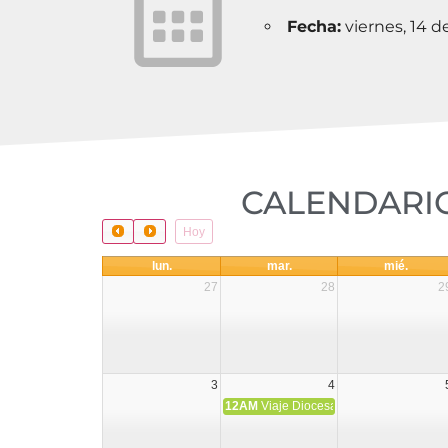
Fecha:
viernes, 14 d
CALENDARIO
Hoy
lun.
mar.
mié.
27
28
2
3
4
12AM
Viaje Diocesano a Japón.