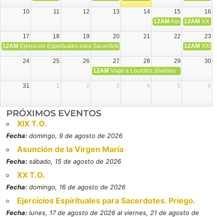
10
11
12
13
14
15
16
12AM
Asunción de la V
12AM
XX T.
17
18
19
20
21
22
23
12AM
Ejercicios Espirituales para Sacerdotes. Priego.
12AM
XXI T
24
25
26
27
28
29
30
12AM
Viaje a Lourdes Jóvenes
31
1
2
3
4
5
6
PRÓXIMOS EVENTOS
XIX T.O.
Fecha:
domingo, 9 de agosto de 2026
Asunción de la Virgen María
Fecha:
sábado, 15 de agosto de 2026
XX T.O.
Fecha:
domingo, 16 de agosto de 2026
Ejercicios Espirituales para Sacerdotes. Priego.
Fecha:
lunes, 17 de agosto de 2026 al viernes, 21 de agosto de