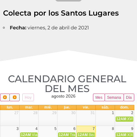
Colecta por los Santos Lugares
Fecha:
viernes, 2 de abril de 2021
CALENDARIO GENERAL
DEL MES​
agosto 2026
Hoy
Mes
Semana
Día
lun.
mar.
mié.
jue.
vie.
sáb.
dom.
27
28
29
30
31
1
2
12AM
XVIII 
3
4
5
6
7
8
9
12AM
Viaje Diocesano a Japón.
12AM
Transfiguración del Señor
12AM
Beatos Cruz Laplana, obispo,
12AM
XIX T