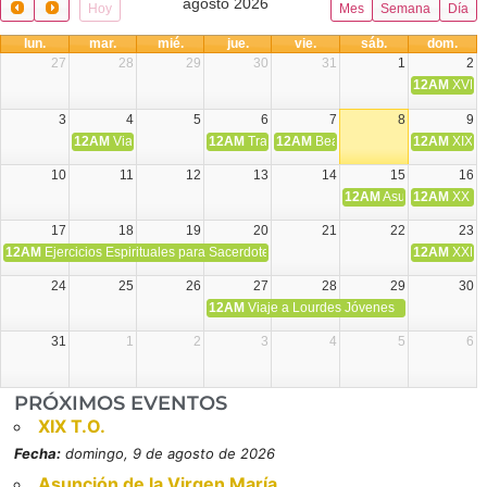
agosto 2026
Hoy
Mes
Semana
Día
lun.
mar.
mié.
jue.
vie.
sáb.
dom.
27
28
29
30
31
1
2
12AM
XVIII 
3
4
5
6
7
8
9
12AM
Viaje Diocesano a Japón.
12AM
Transfiguración del Señor
12AM
Beatos Cruz Laplana, obispo,
12AM
XIX T
10
11
12
13
14
15
16
12AM
Asunción de la V
12AM
XX T.
17
18
19
20
21
22
23
12AM
Ejercicios Espirituales para Sacerdotes. Priego.
12AM
XXI T
24
25
26
27
28
29
30
12AM
Viaje a Lourdes Jóvenes
31
1
2
3
4
5
6
PRÓXIMOS EVENTOS
XIX T.O.
Fecha:
domingo, 9 de agosto de 2026
Asunción de la Virgen María