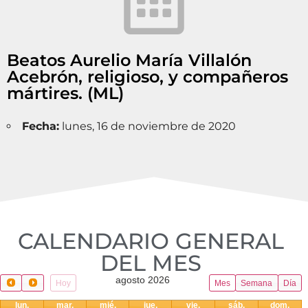
Beatos Aurelio María Villalón
Acebrón, religioso, y compañeros
mártires. (ML)
Fecha:
lunes, 16 de noviembre de 2020
CALENDARIO GENERAL
DEL MES​
agosto 2026
Hoy
Mes
Semana
Día
lun.
mar.
mié.
jue.
vie.
sáb.
dom.