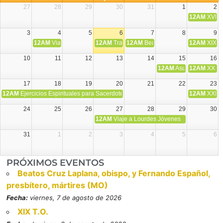
27
28
29
30
31
1
2
12AM
XVIII 
3
4
5
6
7
8
9
12AM
Viaje Diocesano a Japón.
12AM
Transfiguración del Señor
12AM
Beatos Cruz Laplana, obispo,
12AM
XIX T
10
11
12
13
14
15
16
12AM
Asunción de la V
12AM
XX T.
17
18
19
20
21
22
23
12AM
Ejercicios Espirituales para Sacerdotes. Priego.
12AM
XXI T
24
25
26
27
28
29
30
12AM
Viaje a Lourdes Jóvenes
31
1
2
3
4
5
6
PRÓXIMOS EVENTOS
Beatos Cruz Laplana, obispo, y Fernando Español,
presbítero, mártires (MO)
Fecha:
viernes, 7 de agosto de 2026
XIX T.O.