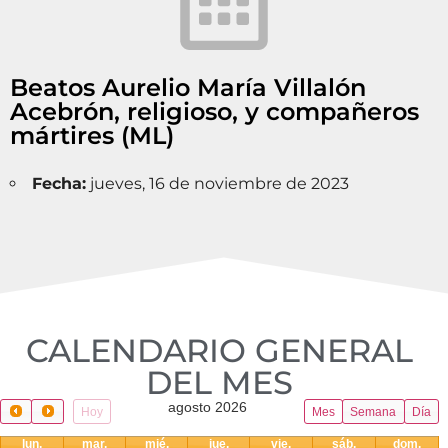
Beatos Aurelio María Villalón
Acebrón, religioso, y compañeros
mártires (ML)
Fecha:
jueves, 16 de noviembre de 2023
CALENDARIO GENERAL
DEL MES​
agosto 2026
Hoy
Mes
Semana
Día
lun.
mar.
mié.
jue.
vie.
sáb.
dom.