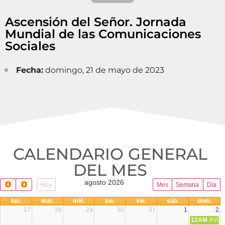
Ascensión del Señor. Jornada
Mundial de las Comunicaciones
Sociales
Fecha:
domingo, 21 de mayo de 2023
CALENDARIO GENERAL
DEL MES​
agosto 2026
Hoy
Mes
Semana
Día
lun.
mar.
mié.
jue.
vie.
sáb.
dom.
27
28
29
30
31
1
2
12AM
XVIII 