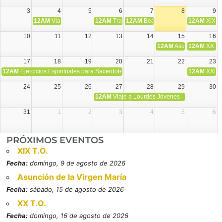
3
4
5
6
7
8
9
12AM
Viaje Diocesano a Japón.
12AM
Transfiguración del Señor
12AM
Beatos Cruz Laplana, obispo,
12AM
XIX T
10
11
12
13
14
15
16
12AM
Asunción de la V
12AM
XX T.
17
18
19
20
21
22
23
12AM
Ejercicios Espirituales para Sacerdotes. Priego.
12AM
XXI T
24
25
26
27
28
29
30
12AM
Viaje a Lourdes Jóvenes
31
1
2
3
4
5
6
PRÓXIMOS EVENTOS
XIX T.O.
Fecha:
domingo, 9 de agosto de 2026
Asunción de la Virgen María
Fecha:
sábado, 15 de agosto de 2026
XX T.O.
Fecha:
domingo, 16 de agosto de 2026