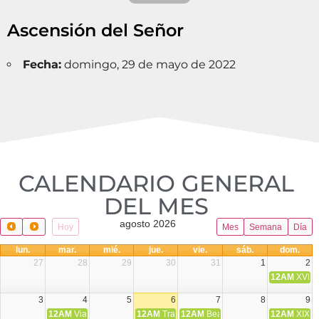
Ascensión del Señor
Fecha:
domingo, 29 de mayo de 2022
CALENDARIO GENERAL
DEL MES​
agosto 2026
Hoy
Mes
Semana
Día
lun.
mar.
mié.
jue.
vie.
sáb.
dom.
27
28
29
30
31
1
2
12AM
XVIII 
3
4
5
6
7
8
9
12AM
Viaje Diocesano a Japón.
12AM
Transfiguración del Señor
12AM
Beatos Cruz Laplana, obispo,
12AM
XIX T