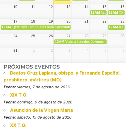
10
11
12
13
14
15
16
12AM
Asunción de la V
12AM
XX T.
17
18
19
20
21
22
23
12AM
Ejercicios Espirituales para Sacerdotes. Priego.
12AM
XXI T
24
25
26
27
28
29
30
12AM
Viaje a Lourdes Jóvenes
31
1
2
3
4
5
6
PRÓXIMOS EVENTOS
Beatos Cruz Laplana, obispo, y Fernando Español,
presbítero, mártires (MO)
Fecha:
viernes, 7 de agosto de 2026
XIX T.O.
Fecha:
domingo, 9 de agosto de 2026
Asunción de la Virgen María
Fecha:
sábado, 15 de agosto de 2026
XX T.O.