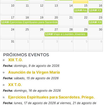
10
11
12
13
14
15
16
12AM
Asunción de la V
12AM
XX T.
17
18
19
20
21
22
23
12AM
Ejercicios Espirituales para Sacerdotes. Priego.
12AM
XXI T
24
25
26
27
28
29
30
12AM
Viaje a Lourdes Jóvenes
31
1
2
3
4
5
6
PRÓXIMOS EVENTOS
XIX T.O.
Fecha:
domingo, 9 de agosto de 2026
Asunción de la Virgen María
Fecha:
sábado, 15 de agosto de 2026
XX T.O.
Fecha:
domingo, 16 de agosto de 2026
Ejercicios Espirituales para Sacerdotes. Priego.
Fecha:
lunes, 17 de agosto de 2026 al viernes, 21 de agosto de