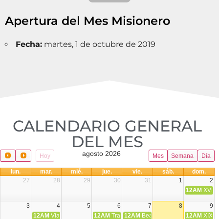
Apertura del Mes Misionero
Fecha:
martes, 1 de octubre de 2019
CALENDARIO GENERAL
DEL MES​
agosto 2026
Hoy
Mes
Semana
Día
lun.
mar.
mié.
jue.
vie.
sáb.
dom.
27
28
29
30
31
1
2
12AM
XVIII 
3
4
5
6
7
8
9
12AM
Viaje Diocesano a Japón.
12AM
Transfiguración del Señor
12AM
Beatos Cruz Laplana, obispo,
12AM
XIX T