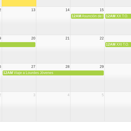
2
13
14
15
12AM
Asunción de la Virgen María
12AM
XX T.O.
9
20
21
22
12AM
XXI T.O.
6
27
28
29
12AM
Viaje a Lourdes Jóvenes
2
3
4
5