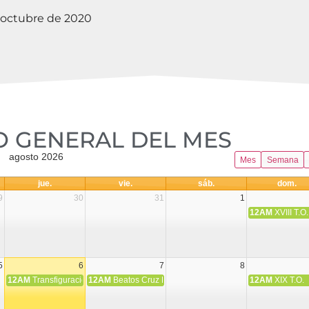
 octubre de 2020
 GENERAL DEL MES​
agosto 2026
Mes
Semana
jue.
vie.
sáb.
dom.
9
30
31
1
12AM
XVIII T.O.
5
6
7
8
12AM
Transfiguración del Señor
12AM
Beatos Cruz Laplana, obispo, y Fernando Español, p
12AM
XIX T.O.