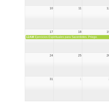
10
11
1
17
18
1
12AM
Ejercicios Espirituales para Sacerdotes. Priego.
24
25
2
31
1