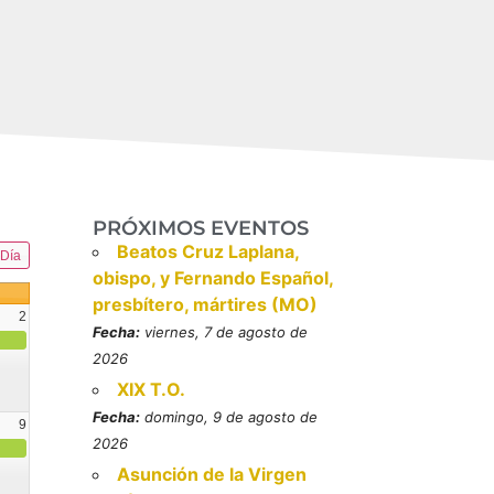
PRÓXIMOS EVENTOS
Beatos Cruz Laplana,
Día
obispo, y Fernando Español,
presbítero, mártires (MO)
2
Fecha:
viernes, 7 de agosto de
2026
XIX T.O.
Fecha:
domingo, 9 de agosto de
9
2026
resbítero, mártires (MO)
Asunción de la Virgen