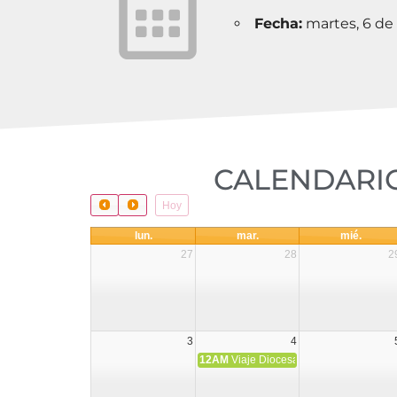
Fecha:
martes, 6 de
CALENDARIO
Hoy
lun.
mar.
mié.
27
28
2
3
4
12AM
Viaje Diocesano a Japón.