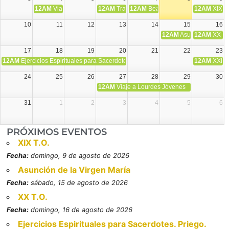
12AM
Viaje Diocesano a Japón.
12AM
Transfiguración del Señor
12AM
Beatos Cruz Laplana, obispo,
12AM
XIX T
10
11
12
13
14
15
16
12AM
Asunción de la V
12AM
XX T.
17
18
19
20
21
22
23
12AM
Ejercicios Espirituales para Sacerdotes. Priego.
12AM
XXI T
24
25
26
27
28
29
30
12AM
Viaje a Lourdes Jóvenes
31
1
2
3
4
5
6
PRÓXIMOS EVENTOS
XIX T.O.
Fecha:
domingo, 9 de agosto de 2026
Asunción de la Virgen María
Fecha:
sábado, 15 de agosto de 2026
XX T.O.
Fecha:
domingo, 16 de agosto de 2026
Ejercicios Espirituales para Sacerdotes. Priego.