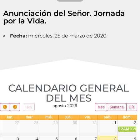
Anunciación del Señor. Jornada
por la Vida.
Fecha:
miércoles, 25 de marzo de 2020
CALENDARIO GENERAL
DEL MES​
agosto 2026
Hoy
Mes
Semana
Día
lun.
mar.
mié.
jue.
vie.
sáb.
dom.
27
28
29
30
31
1
2
12AM
XVIII 
3
4
5
6
7
8
9