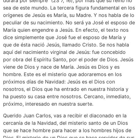
durará por siempre” (2S 7, 16), por más que su reino no
sea de este mundo. La tercera figura fundamental en los
orígenes de Jesús es María, su Madre. Y nos habla de lo
peculiar de su nacimiento. No será ya José el esposo de
María quien engendre a Jesús. En efecto, el texto nos
dice simplemente que José fue el esposo de María y
que de ésta nació Jesús, llamado Cristo. Se nos habla
aquí del nacimiento virginal de Jesús: fue concebido
por obra del Espíritu Santo, por el poder de Dios. Jesús
viene de Dios y nace de María. Jesús es Dios y es
hombre. Este es el misterio que adoraremos en los
próximos días de Navidad: Jesús es el Dios con
nosotros, el Dios que ha entrado en nuestra historia y
ha puesto su casa entre nosotros. Cercano, inmediato,
próximo, interesado en nuestra suerte.
Querido Juan Carlos, vas a recibir el diaconado en la
cercanía de la Navidad, del misterio santo de un Dios
que se hace hombre para hacer a los hombres hijos de
Dios. El misterio de un Dios que se hace servidor de sus