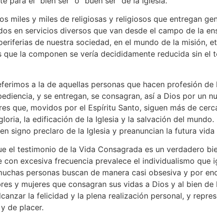
e para el “bien ser” o “buen ser” de la Iglesia.
n los miles y miles de religiosas y religiosos que entregan
s en servicios diversos que van desde el campo de la ense
eriferias de nuestra sociedad, en el mundo de la misión, et
es que la componen se vería decididamente reducida sin el t
rimos a la de aquellas personas que hacen profesión de l
diencia, y se entregan, se consagran, así a Dios por un nue
s que, movidos por el Espíritu Santo, siguen más de cerca
ria, la edificación de la Iglesia y la salvación del mundo.
n signo preclaro de la Iglesia y preanuncian la futura vida c
ue el testimonio de la Vida Consagrada es un verdadero bie
 con excesiva frecuencia prevalece el individualismo que 
ue muchas personas buscan de manera casi obsesiva y por en
res y mujeres que consagran sus vidas a Dios y al bien de
canzar la felicidad y la plena realización personal, y rep
y de placer.