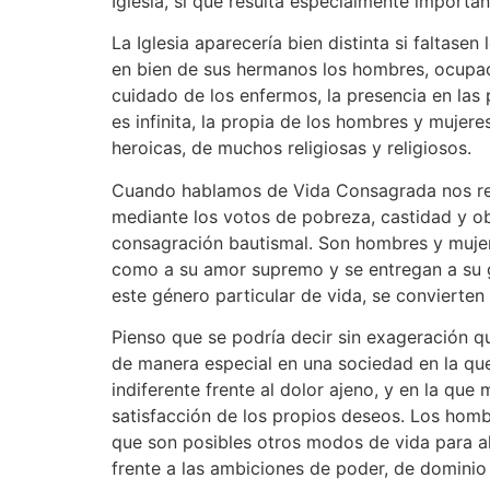
Iglesia, sí que resulta especialmente important
La Iglesia aparecería bien distinta si faltase
en bien de sus hermanos los hombres, ocupado
cuidado de los enfermos, la presencia en las p
es infinita, la propia de los hombres y mujer
heroicas, de muchos religiosas y religiosos.
Cuando hablamos de Vida Consagrada nos refe
mediante los votos de pobreza, castidad y obe
consagración bautismal. Son hombres y mujere
como a su amor supremo y se entregan a su glo
este género particular de vida, se convierten e
Pienso que se podría decir sin exageración q
de manera especial en una sociedad en la que
indiferente frente al dolor ajeno, y en la q
satisfacción de los propios deseos. Los homb
que son posibles otros modos de vida para al
frente a las ambiciones de poder, de dominio 