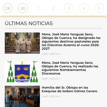
1
2
29
30
3
4
5
ÚLTIMAS NOTICIAS
Mons. José María Yanguas Sanz,
Obispo de Cuenca, ha designado los
siguientes destinos pastorales para
los Diáconos durante el curso 2026-
2027
Leer noticia »
Mons. José María Yanguas Sanz,
Obispo de Cuenca, ha realizado los
siguientes Nombramientos
Diocesanos
Leer noticia »
Homilía del Sr. Obispo en las
Exequias de Isidoro Gómez Cavero
Leer noticia »