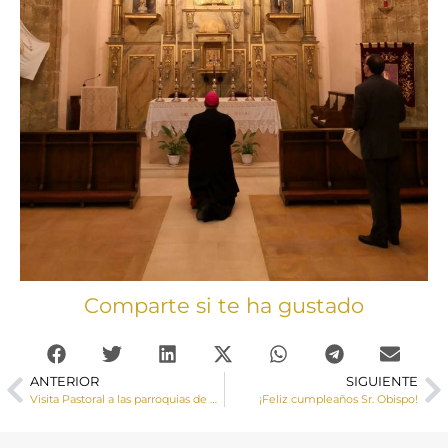
Comparte si te ha gustado
ANTERIOR
SIGUIENTE
Visita Pastoral a las parroquias de Alcohujate y Cañaveruelas
¡Feliz cumpleaños Sr. Obispo!