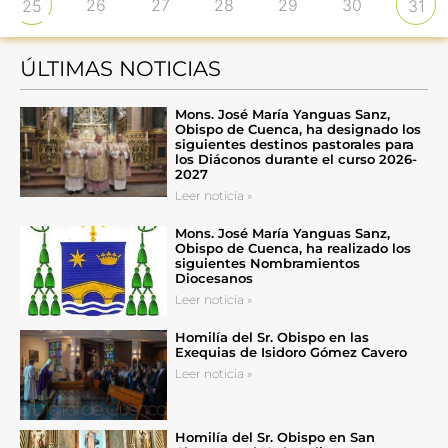
26
27
28
29
30
25
31
ÚLTIMAS NOTICIAS
Mons. José María Yanguas Sanz,
Obispo de Cuenca, ha designado los
siguientes destinos pastorales para
los Diáconos durante el curso 2026-
2027
Leer noticia »
Mons. José María Yanguas Sanz,
Obispo de Cuenca, ha realizado los
siguientes Nombramientos
Diocesanos
Leer noticia »
Homilía del Sr. Obispo en las
Exequias de Isidoro Gómez Cavero
Leer noticia »
Homilía del Sr. Obispo en San