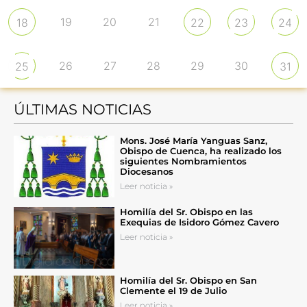
19
20
21
18
22
23
24
26
27
28
29
30
25
31
ÚLTIMAS NOTICIAS
Mons. José María Yanguas Sanz,
Obispo de Cuenca, ha realizado los
siguientes Nombramientos
Diocesanos
Leer noticia »
Homilía del Sr. Obispo en las
Exequias de Isidoro Gómez Cavero
Leer noticia »
Homilía del Sr. Obispo en San
Clemente el 19 de Julio
Leer noticia »