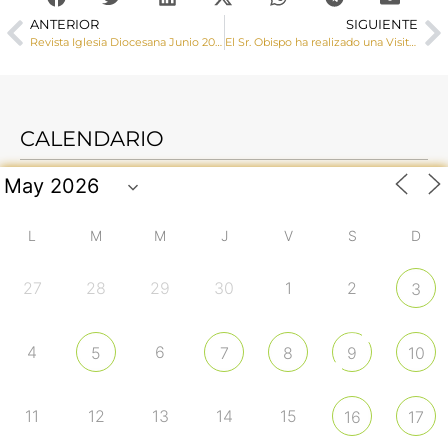
ANTERIOR
SIGUIENTE
Revista Iglesia Diocesana Junio 2023
El Sr. Obispo ha realizado una Visita Pastoral a El Cañavate
CALENDARIO
L
M
M
J
V
S
D
27
28
29
30
1
2
3
4
6
5
7
8
9
10
11
12
13
14
15
16
17