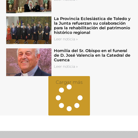
La Provincia Eclesiástica de Toledo y
la Junta refuerzan su colaboración
para la rehabilitación del patrimonio
histórico regional
Leer noticia »
Homilía del Sr. Obispo en el funeral
de D. José Valencia en la Catedral de
Cuenca
Leer noticia »
Cargar más