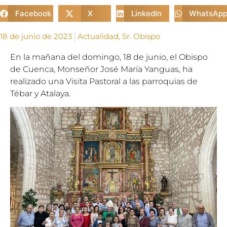
Facebook
X
LinkedIn
WhatsAp
18 de junio de 2023
Actualidad
,
Sr. Obispo
En la mañana del domingo, 18 de junio, el Obispo
de Cuenca, Monseñor José María Yanguas, ha
realizado una Visita Pastoral a las parroquias de
Tébar y Atalaya.