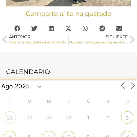
Comparte si te ha gustado
ANTERIOR
SIGUIENTE
Comienza la celebración del 60 Aniversario de Cáritas Diocesana de Cuenca
Monseñor Yanguas realiza una Visita Pastoral a la localidad de Cañaveras
CALENDARIO
L
M
M
J
V
S
D
29
30
31
1
2
28
3