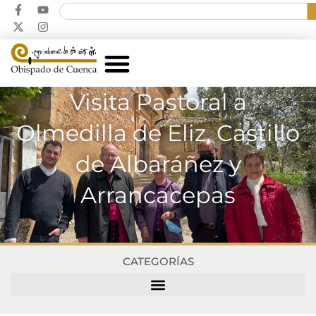
Visita Pastoral a
Olmedilla de Eliz, Castillo
de Albaráñez y
Arrancacepas
CATEGORÍAS