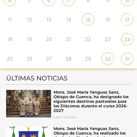
5
8
9
4
6
7
10
11
12
13
14
16
15
17
18
19
20
21
22
23
24
25
26
27
28
29
30
31
ÚLTIMAS NOTICIAS
Mons. José María Yanguas Sanz,
Obispo de Cuenca, ha designado los
siguientes destinos pastorales para
los Diáconos durante el curso 2026-
2027
Leer noticia »
Mons. José María Yanguas Sanz,
Obispo de Cuenca, ha realizado los