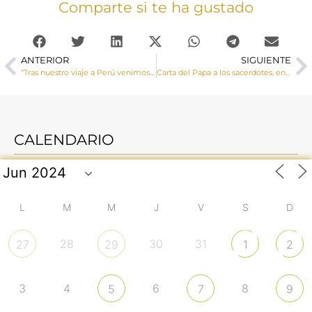
Comparte si te ha gustado
ANTERIOR
SIGUIENTE
“Tras nuestro viaje a Perú venimos con el corazón un poco más grande”
Carta del Papa a los sacerdotes, en el 160 aniversario de la muerte del Santo Cura de Ars
CALENDARIO
L
M
M
J
V
S
D
28
30
31
27
29
1
2
3
4
6
8
5
7
9