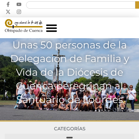
Unas 50 personas de la
Delegación de Familia y
Vida de la Diócesis de
Cuenca peregrinan al
Santuario de Lourdes
CATEGORÍAS