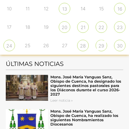
10
11
12
14
15
13
16
17
18
19
20
21
22
23
25
26
27
24
28
29
30
ÚLTIMAS NOTICIAS
Mons. José María Yanguas Sanz,
Obispo de Cuenca, ha designado los
siguientes destinos pastorales para
los Diáconos durante el curso 2026-
2027
Leer noticia »
Mons. José María Yanguas Sanz,
Obispo de Cuenca, ha realizado los
siguientes Nombramientos
Diocesanos